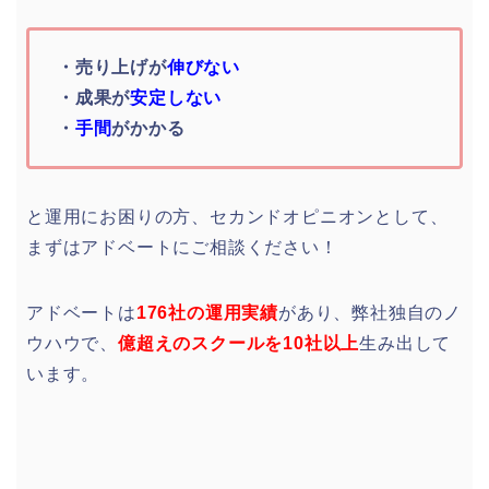
・売り上げが
伸びない
・成果が
安定しない
・
手間
がかかる
と運用にお困りの方、セカンドオピニオンとして、
まずはアドベートにご相談ください！
アドベートは
176社の運用実績
があり、弊社独自のノ
ウハウで、
億超えのスクールを10社以上
生み出して
います。