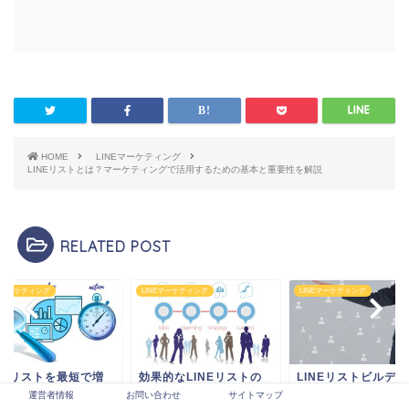
HOME
LINEマーケティング
LINEリストとは？マーケティングで活用するための基本と重要性を解説
RELATED POST
NEマーケティング
LINEマーケティング
LINEマーケティング
果的なLINEリストの
LINEリストビルディン
LINEリストを最短
め方と実践テクニック
グとは？効率よく見込み
やす！Googleリス
運営者情報
お問い合わせ
サイトマップ
ご紹介！
客を集める戦略と実践...
ング広告活用術