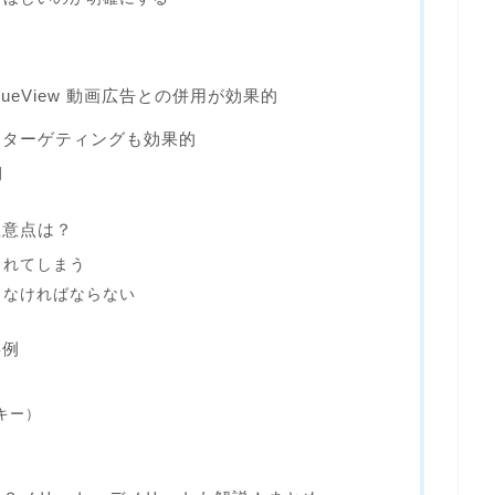
み
rueView 動画広告との併用が効果的
はリターゲティングも効果的
例
注意点は？
されてしまう
しなければならない
事例
ンキー）