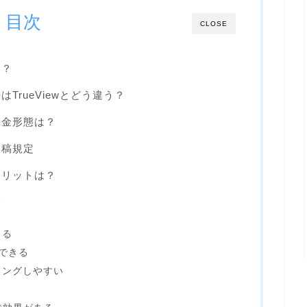
目次
CLOSE
は？
はTrueViewとどう違う？
課金形態は？
入稿規定
メリットは？
る
きる
できる
ィングしやすい