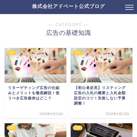
株式会社アドベート公式ブログ
― CATEGORY ―
広告の基礎知識
広告
広告
リターゲティング広告の仕組
【初心者必見】リスティング
みとメリットを徹底解説！使
広告の入札の概要と入札金額
うべき広告媒体はどこ？
設定のコツ！失敗しない予算
調整！
2020年4月24日
2020年4月23日
広告
広告