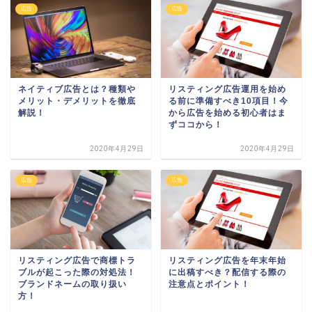
広告
広告
ネイティブ広告とは？種類や
リスティング広告運用を始め
メリット・デメリットを徹底
る前に準備すべき10項目！今
解説！
から広告を始める初心者はま
ずココから！
2020年4月29日
2020年4月29日
広告
広告
リスティング広告で商標トラ
リスティング広告を年末年始
ブルが起こった際の対処法！
に出稿すべき？配信する際の
ブランドネームの取り扱い
注意点とポイント！
方！