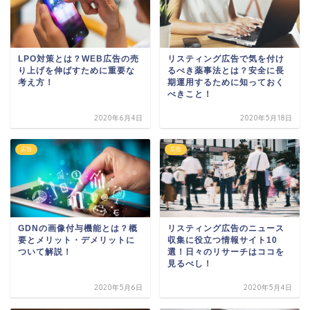
LPO対策とは？WEB広告の売
リスティング広告で気を付け
り上げを伸ばすために重要な
るべき薬事法とは？安全に長
考え方！
期運用するために知っておく
べきこと！
2020年6月4日
2020年5月18日
広告
広告
GDNの画像付与機能とは？概
リスティング広告のニュース
要とメリット・デメリットに
収集に役立つ情報サイト10
ついて解説！
選！日々のリサーチはココを
見るべし！
2020年5月6日
2020年5月4日