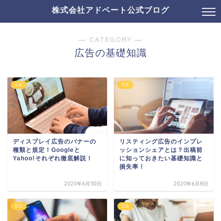
株式会社アドベート公式ブログ
― CATEGORY ―
広告の基礎知識
広告
広告
ディスプレイ広告のバナーの
リスティング広告のインプレ
種類と規定！Googleと
ッションシェアとは？出稿前
Yahoo!それぞれ徹底解説！
に知っておきたい基礎知識と
損失率！
2020年6月30日
2020年6月8日
広告
広告