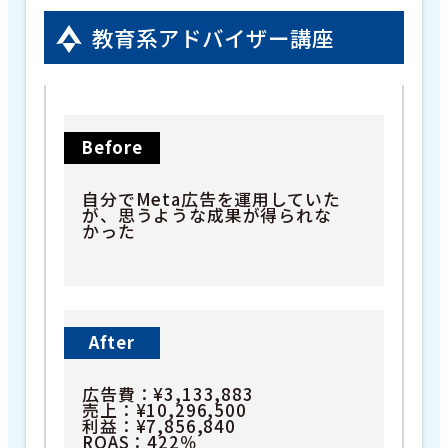
教育系アドバイザー講座
Before
自分でMeta広告を運用していた
が、思うような成果が得られな
かった
After
広告費：¥3,133,883
売上：¥10,296,500
利益：¥7,856,840
ROAS：422％