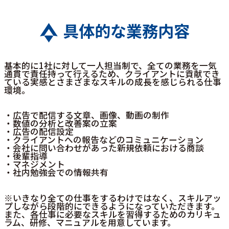
具体的な業務内容
基本的に1社に対して一人担当制で、全ての業務を一気
通貫で責任持って行えるため、クライアントに貢献でき
ている実感とさまざまなスキルの成長を感じられる仕事
環境。
・広告で配信する文章、画像、動画の制作
・数値の分析と改善案の立案
・広告の配信設定
・クライアントへの報告などのコミュニケーション
・会社に問い合わせがあった新規依頼における商談
・後輩指導
・マネジメント
・社内勉強会での情報共有
※いきなり全ての仕事をするわけではなく、スキルアッ
プしながら段階的にできるようになっていただきます。
また、各仕事に必要なスキルを習得するためのカリキュ
ラム、研修、マニュアルを用意しています。