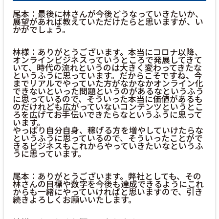
尾本：最後に林さんが今後どうなっていきたいか、
展望があれば教えていただけたらと思いますが、い
かがでしょう。
林様：ありがとうございます。本当にコロナ以降、
オンラインビジネスっていうところで発展してきて
いて、時代の流れというのは大きく変わってきたな
というふうに思っています。だからこそですね、今
までリアルでやっていた方がなかなかオンライン化
できないといった問題というのがあるなというふう
に思っているので、そういった本当に価値があるも
のだけれども広がっていないコンテンツというとこ
ろを広げてお手伝いできたらなというふうに思って
います。
やっぱり自分自身、稼げる方を増やしていけたらな
というふうに思っているので、そういったことがで
きるビジネスもこれからやっていきたいなというふ
うに思っています。
尾本：ありがとうございます。弊社としても、その
林さんの目標や数字を今後も達成できるようにこれ
からも一緒にやっていければと思いますので、引き
続きよろしくお願いいたします。