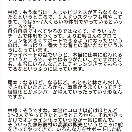
林様：もう本当に一人じゃビジネスが回らなくなっ
たなというところで、１人ずつスタッフも増やして
きて、今は5〜7人くらいの体制でやっているという
ところです。
自分自身ですべてやるのではなくて、そういった
チームで体制をつくって、よりお客さんのプロモー
ションを大きくサポートできるようになったという
のは、やっぱり一番大きな昔との違いだなというふ
うになっています。
プライベートの話でいうと、本当に仕事に追われる
というところで、それはありがたいことですけれど
も、本当にいろんなことにチャレンジさせてもらっ
てるなというふうに思っています。
尾本：なるほど、なるほど。もともと林さんお1人
でされていたところから、事業がうまくいってきて
組織化とかメンバーが増えていったっていう形なん
ですか。
林様：そうですね。本当にコロナ以前はほとんど
1〜2人でやってきたというところから、それがきっ
かけでオンライン化っていうのが一気に進んで。
そういった無形商材の高額の販売というところに舵
をきってやってきて、いろんな方をサポートした結