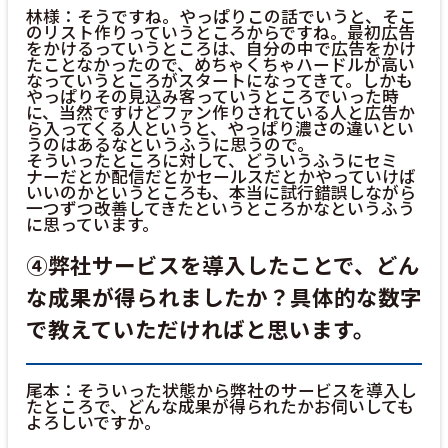
林様：そうですね。やっぱりこの話でいうと、そこ
のリスト作りっていうところからですね。最初広告
をかけるっていうところは、自分の中で広告をかけ
たことなかったので、めちゃくちゃハードルが高い
なっていうところがスタートになってきて。しかも
やっぱりその見込み客っていうところでいった時
に、当然ですけどファン作りされている人と広告か
ら入ってくる人というと、やっぱり濃さの違いとい
うのはあるなというふうに思うので。
そういったところに対して、どういうふうにセミ
ナーだとか配信だとかセールスだとかやっていけば
いいのかというところも、本当に試行錯誤しながら
一つずつ改善してきたというところかなというふう
に思っています。
④弊社サービスを導入したことで、どん
な成果が得られましたか？具体的な数字
で教えていただければと思います。
尾本：そういった状態から弊社のサービスを導入し
たところで、どんな成果が得られたかお伺いしても
よろしいですか。