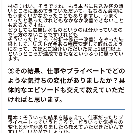
林様：はい、そうですね。もう本当に見込み客の熱
いところに集めてきていただいて。もちろん最初に
もうまくいかなかったこともありますし、うまく
いったと思ったけれどもなかなか改善できないこと
もあるんですね。
どうしても広告は水ものというのは分かっているの
で仕方のないことですけれども
そういったところ（分析→修正→改善）をやった結
果として、リストが今ある程度安定して取れるよう
になって、先ほどご紹介いただいた売上1億円以上
というところが達成できたなというふうに思ってい
ます。
⑤その結果、仕事やプライベートでどの
ような気持ちの変化がありましたか？具
体的なエピソードも交えて教えていただ
ければと思います。
尾本：そういった結果を踏まえて、仕事だったりプ
ライベートっていうところで、どういった気持ちの
変化とか何かありましたら教えていただきたいんで
すけど、いかがでしょうか。