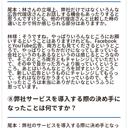
尾本：林さんの立場上、弊社だけではなくいろんな
広告代理店さんとお話しする機会もあったりすると
思うんですけども、他の代理店さんと比較した時の
違いとかで何か感じられる部分はありますか。
林様：そうですね。やっぱりいろんなところにお願
いするということはありますけれども、Facebook
とYouTube広告、両方とも見てくださるというとこ
ろで。やっぱりどっちかだけになってしまっている
会社というのもあるなというのは感じるところなの
で、そこのところ両方ともチャレンジしていただい
て、その中で良かった方へより振っていくというと
ころ。あとはいろんなところを試すというところ
で、新しい広告というものにチャレンジしてもらっ
て、それはなかなかうまくいっているので、そう
いったところは本当にありがたいなというふうに
思っています。
⑧弊社サービスを導入する際の決め手に
なったことは何ですか？
尾本：弊社のサービスを導入する際に決め手となっ