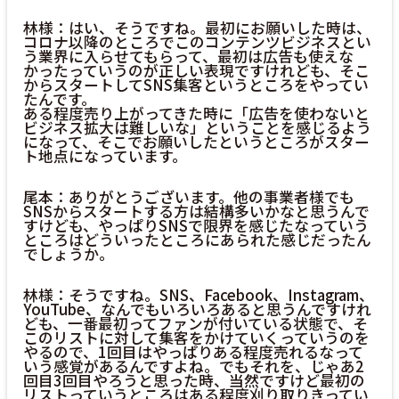
林様：はい、そうですね。最初にお願いした時は、
コロナ以降のところでこのコンテンツビジネスとい
う業界に入らせてもらって、最初は広告も使えな
かったっていうのが正しい表現ですけれども、そこ
からスタートしてSNS集客というところをやってい
たんです。
ある程度売り上がってきた時に「広告を使わないと
ビジネス拡大は難しいな」ということを感じるよう
になって、そこでお願いしたというところがスター
ト地点になっています。
尾本：ありがとうございます。他の事業者様でも
SNSからスタートする方は結構多いかなと思うんで
すけども、やっぱりSNSで限界を感じたなっていう
ところはどういったところにあられた感じだったん
でしょうか。
林様：そうですね。SNS、Facebook、Instagram、
YouTube、なんでもいろいろあると思うんですけれ
ども、一番最初ってファンが付いている状態で、そ
このリストに対して集客をかけていくっていうのを
やるので、1回目はやっぱりある程度売れるなって
いう感覚があるんですよね。でもそれを、じゃあ2
回目3回目やろうと思った時、当然ですけど最初の
リストっていうところはある程度刈り取りきってい