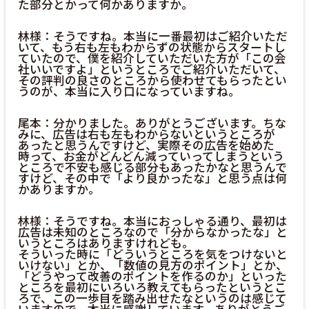
た部分とかって何かありますか。
林様：そうですね。本当に一番最初はご紹介いただ
いて、もう右も左もわからずの状態からスタートし
ていたので、僕を紹介していただいた方が「この会
社いいですよ」というところでご紹介いただいて、
その評判の良さのところから使わせてもらったとい
うのが、本当に入り口になっていますね。
尾本：分かりました。ありがとうございます。ちな
みに、広告は右も左もわからないというところが
あったと思うんですけど、実際その広告を始めた
時って、お金がどんどん減っていってしまうという
ところで不安も感じる部分もあったかなと思うんで
すけど、その中で「より良かったな」と思う点は何
かありますか。
林様：そうですね。本当におっしゃる通り、最初は
広告は未知のところなので「分からなかったな」と
いうところはありますけれども。
そういった時に「どういうところを気をつけないと
いけない」とか、「数値の見方のポイント」とか、
「どうやって改善のポイントを作るのか」といった
ところを最初にいろいろ教えてもらったというとこ
ろで、この一歩目を踏み出せたなというのは感じて