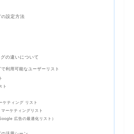
設定方法
グの
ングの違いについて
グで利用可能なユーザーリスト
ト
スト
マーケティング リスト
リマーケティングリスト
list（Google 広告の最適化リスト）
グの活用シーン