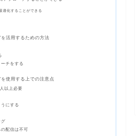
最適化することができる
活用するための方法
グを
る
ローチをする
使用する上での注意点
グを
0人以上必要
ようにする
ング
への配信は不可