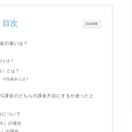
目次
CLOSE
M課金の違いは？
？
みとは？
金）とは？
）の仕組みとは？
とCPC課金のどちらの課金方法にするか迷ったと
課金について
5％）の場合
％）の場合