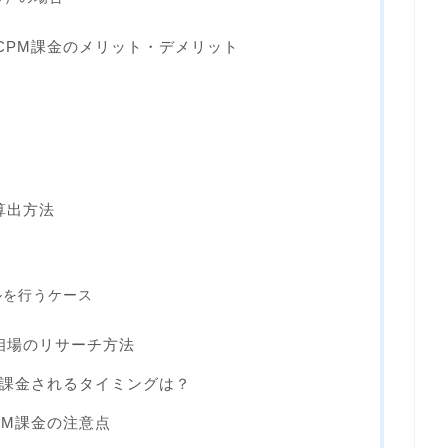
金とCPM課金のメリット・デメリット
算出方法
ス
ルを行うケース
価相場のリサーチ方法
Mが課金されるタイミングは？
CPM課金の注意点