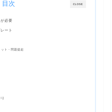
目次
CLOSE
オが必要
プレート
リット・問題提起
作り